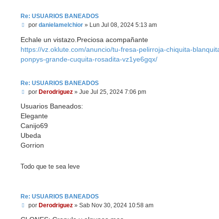
Re: USUARIOS BANEADOS
M
por
danielamelchior
»
Lun Jul 08, 2024 5:13 am
e
n
Echale un vistazo.Preciosa acompañante
s
https://vz.oklute.com/anuncio/tu-fresa-pelirroja-chiquita-blanquit
a
ponpys-grande-cuquita-rosadita-vz1ye6gqx/
j
e
Re: USUARIOS BANEADOS
M
por
Derodriguez
»
Jue Jul 25, 2024 7:06 pm
e
n
Usuarios Baneados:
s
Elegante
a
Canijo69
j
e
Ubeda
Gorrion
Todo que te sea leve
Re: USUARIOS BANEADOS
M
por
Derodriguez
»
Sab Nov 30, 2024 10:58 am
e
n