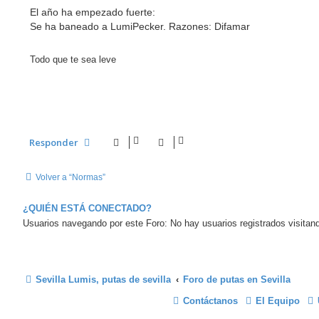
e
n
El año ha empezado fuerte:
s
Se ha baneado a LumiPecker. Razones: Difamar
a
j
e
Todo que te sea leve
Responder
Volver a “Normas”
¿QUIÉN ESTÁ CONECTADO?
Usuarios navegando por este Foro: No hay usuarios registrados visitand
Sevilla Lumis, putas de sevilla
Foro de putas en Sevilla
Contáctanos
El Equipo