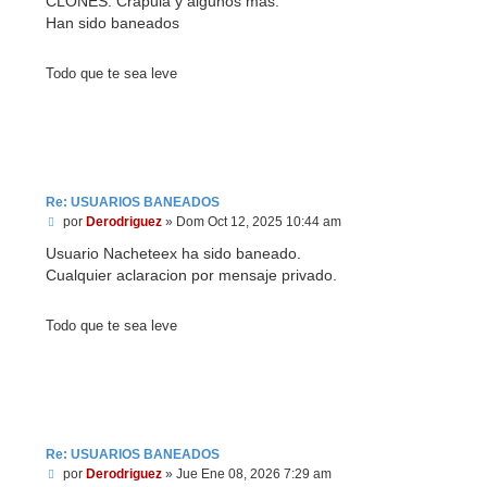
CLONES: Crapula y algunos mas.
s
Han sido baneados
a
j
e
Todo que te sea leve
Re: USUARIOS BANEADOS
M
por
Derodriguez
»
Dom Oct 12, 2025 10:44 am
e
n
Usuario Nacheteex ha sido baneado.
s
Cualquier aclaracion por mensaje privado.
a
j
e
Todo que te sea leve
Re: USUARIOS BANEADOS
M
por
Derodriguez
»
Jue Ene 08, 2026 7:29 am