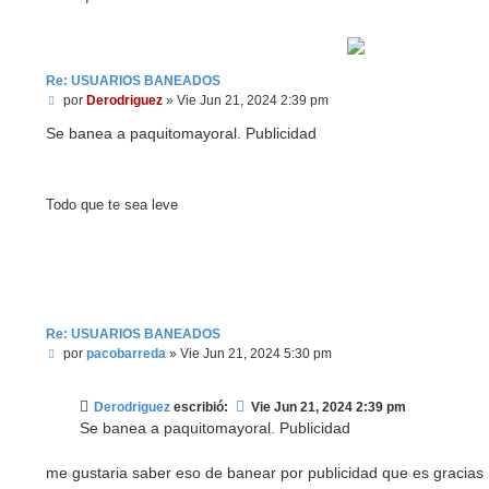
Re: USUARIOS BANEADOS
M
por
Derodriguez
»
Vie Jun 21, 2024 2:39 pm
e
n
Se banea a paquitomayoral. Publicidad
s
a
j
e
Todo que te sea leve
Re: USUARIOS BANEADOS
M
por
pacobarreda
»
Vie Jun 21, 2024 5:30 pm
e
n
s
Derodriguez
escribió:
Vie Jun 21, 2024 2:39 pm
a
Se banea a paquitomayoral. Publicidad
j
e
me gustaria saber eso de banear por publicidad que es gracias