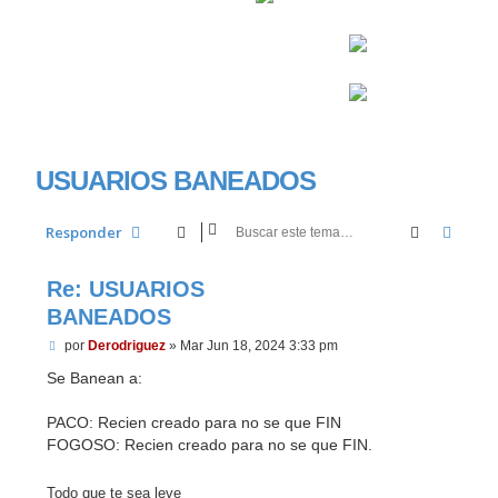
USUARIOS BANEADOS
Buscar
Búsq
Responder
Re: USUARIOS
BANEADOS
M
por
Derodriguez
»
Mar Jun 18, 2024 3:33 pm
e
n
Se Banean a:
s
a
PACO: Recien creado para no se que FIN
j
e
FOGOSO: Recien creado para no se que FIN.
Todo que te sea leve