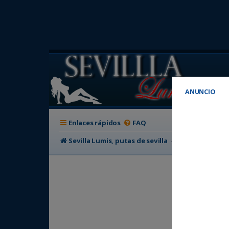
ANUNCIO
Enlaces rápidos
FAQ
Sevilla Lumis, putas de sevilla
Foro de putas e