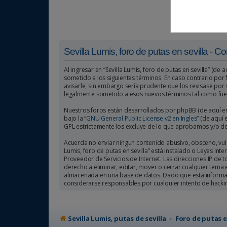
Sevilla Lumis, foro de putas en sevilla - 
Al ingresar en “Sevilla Lumis, foro de putas en sevilla” (de a
sometido a los siguientes términos. En caso contrario por 
avisarle, sin embargo sería prudente que los revisase por 
legalmente sometido a esos nuevos términos tal como fue
Nuestros foros están desarrollados por phpBB (de aquí en 
bajo la “
GNU General Public License v2 en Ingles
” (de aquí
GPL estrictamente los excluye de lo que aprobamos y/o d
Acuerda no enviar ningun contenido abusivo, obsceno, vulga
Lumis, foro de putas en sevilla” está instalado o Leyes I
Proveedor de Servicios de Internet. Las direcciones IP de 
derecho a eliminar, editar, mover o cerrar cualquier te
almacenada en una base de datos. Dado que esta informació
considerarse responsables por cualquier intento de hack
Sevilla Lumis, putas de sevilla
Foro de putas e