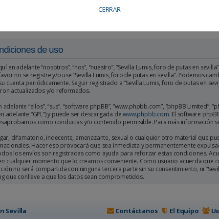
CERRAR
Condiciones de uso
quí en adelante “nosotros”, “nos”, “nuestro”, “Sevilla Lumis, foro de putas en sevilla
favor no se registre y/o use “Sevilla Lumis, foro de putas en sevilla”. Podemos c
su cuenta periódicamente. Seguir registrado a “Sevilla Lumis, foro de putas en sev
ron actualizados y/o reformados.
adelante “ellos”, “sus”, “software phpBB”, “www.phpbb.com”, “phpBB Limited”, “p
 en adelante “GPL”) y puede ser descargada de
www.phpbb.com
. El software phpB
esaprobamos como conductas y/o contenido permisible. Para más información so
r, difamatorio, indecente, amenazante, sexual o cualquier otro material que pueda
nternacionales. Hacer eso provocará que sea inmediata y permanentemente expulsad
todos los envíos son registradas como ayuda para reforzar estas condiciones. Acuer
ma en cualquier momento que lo creamos conveniente. Como usuario acuerda que c
n no será compartida con ninguna tercera parte sin su consentimiento, ni “Sevill
ing que conlleve a que los datos sean comprometidos.
n Sevilla
Contáctanos
El Equipo
Us