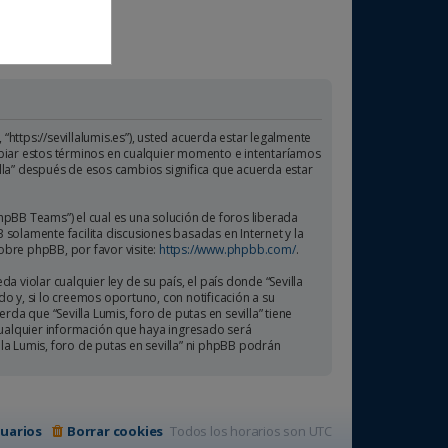
”, “https://sevillalumis.es”), usted acuerda estar legalmente
ambiar estos términos en cualquier momento e intentaríamos
illa” después de esos cambios significa que acuerda estar
hpBB Teams”) el cual es una solución de foros liberada
B solamente facilita discusiones basadas en Internet y la
bre phpBB, por favor visite:
https://www.phpbb.com/
.
 violar cualquier ley de su país, el país donde “Sevilla
o y, si lo creemos oportuno, con notificación a su
da que “Sevilla Lumis, foro de putas en sevilla” tiene
ualquier información que haya ingresado será
a Lumis, foro de putas en sevilla” ni phpBB podrán
uarios
Borrar cookies
Todos los horarios son
UTC