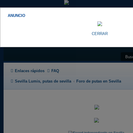
ANUNCIO
CERRAR
Enlaces rápidos
FAQ
Sevilla Lumis, putas de sevilla
Foro de putas en Sevilla