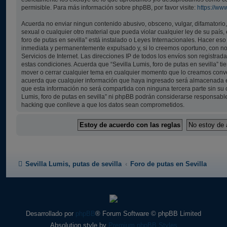
permisible. Para más información sobre phpBB, por favor visite:
https://ww
Acuerda no enviar ningun contenido abusivo, obsceno, vulgar, difamatorio
sexual o cualquier otro material que pueda violar cualquier ley de su país,
foro de putas en sevilla” está instalado o Leyes Internacionales. Hacer es
inmediata y permanentemente expulsado y, si lo creemos oportuno, con not
Servicios de Internet. Las direcciones IP de todos los envíos son registra
estas condiciones. Acuerda que “Sevilla Lumis, foro de putas en sevilla” tie
mover o cerrar cualquier tema en cualquier momento que lo creamos con
acuerda que cualquier información que haya ingresado será almacenada 
que esta información no será compartida con ninguna tercera parte sin su c
Lumis, foro de putas en sevilla” ni phpBB podrán considerarse responsable
hacking que conlleve a que los datos sean comprometidos.
Sevilla Lumis, putas de sevilla
Foro de putas en Sevilla
Desarrollado por
phpBB
® Forum Software © phpBB Limited
Absolution style by
Premium phpBB Styles