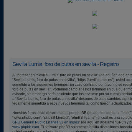
Sevilla Lumis, foro de putas en sevilla - Registro
Al ingresar en “Sevilla Lumis, foro de putas en sevilla” (de aquí en adelante
“Sevilla Lumis, foro de putas en sevilla”, “https://sevillalumis.es”), usted a
sometido a los siguientes términos. En caso contrario por favor no se regist
foro de putas en sevilla”. Podemos cambiar estos términos en cualquier m
avisarle, sin embargo sería prudente que los revisase por su cuenta perió
a “Sevilla Lumis, foro de putas en sevilla” después de esos cambios signif
legalmente sometido a esos nuevos términos tal como fueron actualizados
Nuestros foros están desarrollados por phpBB (de aquí en adelante “ellos”,
“www.phpbb.com”, “phpBB Limited”, “phpBB Teams”) el cual es una solución 
GNU General Public License v2 en Ingles
” (de aquí en adelante “GPL”) y
www.phpbb.com
. El software phpBB solamente facilita discusiones basada
estrictamente los excluye de lo que aprobamos y/o desaprobamos como c