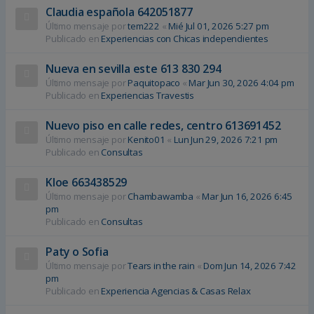
Claudia española 642051877
Último mensaje por
tem222
«
Mié Jul 01, 2026 5:27 pm
Publicado en
Experiencias con Chicas independientes
Nueva en sevilla este 613 830 294
Último mensaje por
Paquitopaco
«
Mar Jun 30, 2026 4:04 pm
Publicado en
Experiencias Travestis
Nuevo piso en calle redes, centro 613691452
Último mensaje por
Kenito01
«
Lun Jun 29, 2026 7:21 pm
Publicado en
Consultas
Kloe 663438529
Último mensaje por
Chambawamba
«
Mar Jun 16, 2026 6:45
pm
Publicado en
Consultas
Paty o Sofia
Último mensaje por
Tears in the rain
«
Dom Jun 14, 2026 7:42
pm
Publicado en
Experiencia Agencias & Casas Relax