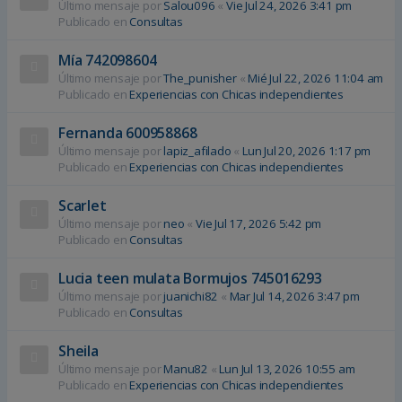
Último mensaje por
Salou096
«
Vie Jul 24, 2026 3:41 pm
Publicado en
Consultas
Mía 742098604
Último mensaje por
The_punisher
«
Mié Jul 22, 2026 11:04 am
Publicado en
Experiencias con Chicas independientes
Fernanda 600958868
Último mensaje por
lapiz_afilado
«
Lun Jul 20, 2026 1:17 pm
Publicado en
Experiencias con Chicas independientes
Scarlet
Último mensaje por
neo
«
Vie Jul 17, 2026 5:42 pm
Publicado en
Consultas
Lucia teen mulata Bormujos 745016293
Último mensaje por
juanichi82
«
Mar Jul 14, 2026 3:47 pm
Publicado en
Consultas
Sheila
Último mensaje por
Manu82
«
Lun Jul 13, 2026 10:55 am
Publicado en
Experiencias con Chicas independientes