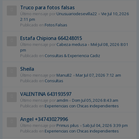
Truco para fotos falsas
Último mensaje por
Unusuariodesevilla22
«
Vie Jul 10, 2026
2:11 pm
Publicado en
Fotos Falsas
Estafa Chipiona 664248015
Último mensaje por
Cabeza medusa
«
Mié Jul 08, 2026 8:01
pm
Publicado en
Consultas & Experiencia Cadiz
Sheila
Último mensaje por
Manu82
«
Mar Jul 07, 2026 7:12 am
Publicado en
Consultas
VALENTINA 643193597
Último mensaje por
amdm
«
Dom Jul 05, 2026 8:43 am
Publicado en
Experiencias con Chicas independientes
Angel +34743027996
Último mensaje por
Primus pilus
«
Sab Jul 04, 2026 3:39 pm
Publicado en
Experiencias con Chicas independientes