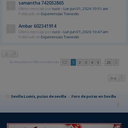
samantha 742032865
Último mensaje por
cuco
«
Lun Jun 01, 2026 10:51 am
Publicado en
Experiencias Travestis
Ambar 602341914
Último mensaje por
cuco
«
Lun Jun 01, 2026 10:47 am
Publicado en
Experiencias Travestis
Página
1
de
23
Se encontraron 566 coincidencias
1
2
3
4
5
23
Sigu
…
Ir a
Sevilla Lumis, putas de sevilla
Foro de putas en Sevilla