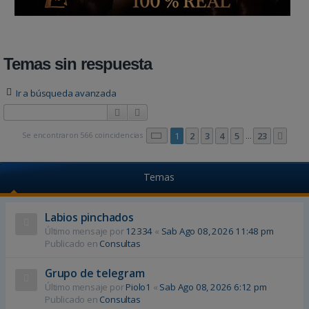
Temas sin respuesta
Ir a búsqueda avanzada
Buscar
Búsqueda avanzada
Página
1
de
23
Se encontraron 566 coincidencias
1
2
3
4
5
23
Sigu
…
Temas
Labios pinchados
Último mensaje por
12334
«
Sab Ago 08, 2026 11:48 pm
Publicado en
Consultas
Grupo de telegram
Último mensaje por
Piolo1
«
Sab Ago 08, 2026 6:12 pm
Publicado en
Consultas