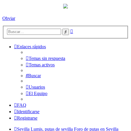
Obviar
Búsqueda
Buscar
avanzada
Enlaces rápidos
Temas sin respuesta
Temas activos
Buscar
Usuarios
El Equipo
FAQ
Identificarse
Registrarse
Sevilla Lumis, putas de sevilla
Foro de putas en Sevilla