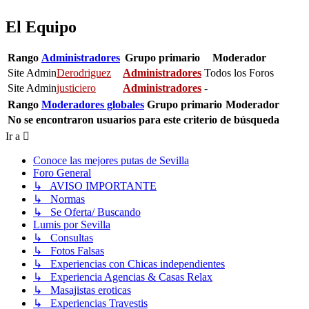
El Equipo
Rango
Administradores
Grupo primario
Moderador
Site Admin
Derodriguez
Administradores
Todos los Foros
Site Admin
justiciero
Administradores
-
Rango
Moderadores globales
Grupo primario
Moderador
No se encontraron usuarios para este criterio de búsqueda
Ir a
Conoce las mejores putas de Sevilla
Foro General
↳ AVISO IMPORTANTE
↳ Normas
↳ Se Oferta/ Buscando
Lumis por Sevilla
↳ Consultas
↳ Fotos Falsas
↳ Experiencias con Chicas independientes
↳ Experiencia Agencias & Casas Relax
↳ Masajistas eroticas
↳ Experiencias Travestis