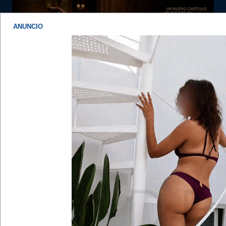
ANUNCIO
Enlaces rápidos
FAQ
Sevilla Lumis, putas de sevilla
Foro de putas en Sevilla