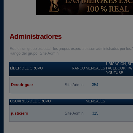
Administradores
Éste es un grupo especial, los grupos especiales son administrados por los A
Rango del grupo: Site Admin
UBICACIÓN, SIT
LÍDER DEL GRUPO
RANGO
MENSAJES
FACEBOOK, TWI
YOUTUBE
Derodriguez
Site Admin
354
USUARIOS DEL GRUPO
MENSAJES
justiciero
Site Admin
315