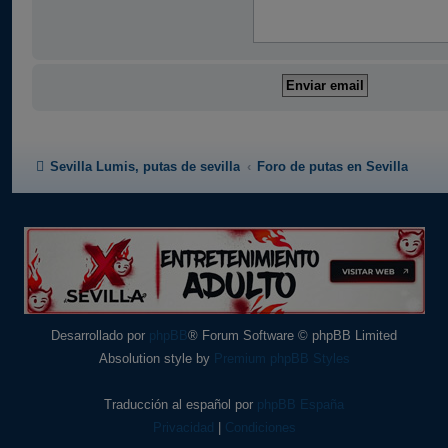
Sevilla Lumis, putas de sevilla
Foro de putas en Sevilla
Desarrollado por
phpBB
® Forum Software © phpBB Limited
Absolution style by
Premium phpBB Styles
Traducción al español por
phpBB España
Privacidad
|
Condiciones