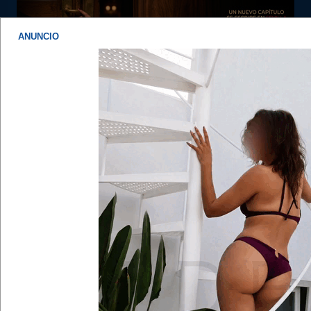
ANUNCIO
Enlaces rápidos
FAQ
Sevilla Lumis, putas de sevilla
Foro de putas en Sevilla