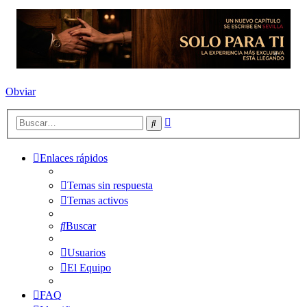
Obviar
Búsqueda
Buscar
avanzada
Enlaces rápidos
Temas sin respuesta
Temas activos
Buscar
Usuarios
El Equipo
FAQ