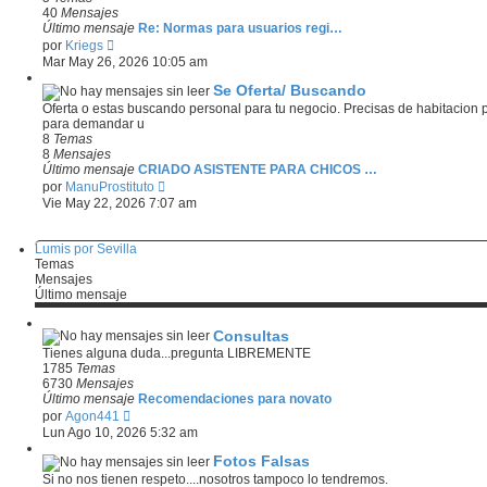
40
Mensajes
Último mensaje
Re: Normas para usuarios regi…
V
por
Kriegs
e
Mar May 26, 2026 10:05 am
r
ú
Se Oferta/ Buscando
l
Oferta o estas buscando personal para tu negocio. Precisas de habitacion pa
t
para demandar u
i
8
Temas
m
8
Mensajes
o
Último mensaje
CRIADO ASISTENTE PARA CHICOS …
m
V
por
ManuProstituto
e
e
Vie May 22, 2026 7:07 am
n
r
s
ú
a
l
Lumis por Sevilla
j
t
Temas
e
i
Mensajes
m
Último mensaje
o
m
Consultas
e
n
Tienes alguna duda...pregunta LIBREMENTE
s
1785
Temas
a
6730
Mensajes
j
Último mensaje
Recomendaciones para novato
e
V
por
Agon441
e
Lun Ago 10, 2026 5:32 am
r
ú
Fotos Falsas
l
Si no nos tienen respeto....nosotros tampoco lo tendremos.