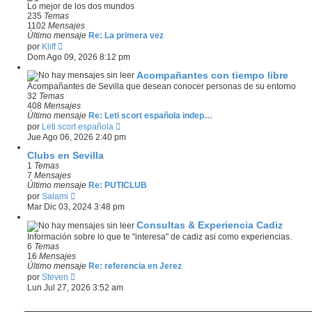
l
Lo mejor de los dos mundos
a
t
235
Temas
j
i
1102
Mensajes
e
m
Último mensaje
Re: La primera vez
o
V
por
Kliff
m
e
Dom Ago 09, 2026 8:12 pm
e
r
n
ú
Acompañantes con tiempo libre
s
l
Acompañantes de Sevilla que desean conocer personas de su entorno
a
t
32
Temas
j
i
408
Mensajes
e
m
Último mensaje
Re: Leti scort española indep…
o
V
por
Leti scort española
m
e
Jue Ago 06, 2026 2:40 pm
e
r
n
ú
Clubs en Sevilla
s
l
1
Temas
a
t
7
Mensajes
j
i
Último mensaje
Re: PUTICLUB
e
m
V
por
Salami
o
e
Mar Dic 03, 2024 3:48 pm
m
r
e
ú
Consultas & Experiencia Cadiz
n
l
Información sobre lo que te "interesa" de cadiz asi como experiencias.
s
t
6
Temas
a
i
16
Mensajes
j
m
Último mensaje
Re: referencia en Jerez
e
o
V
por
Steven
m
e
Lun Jul 27, 2026 3:52 am
e
r
n
ú
s