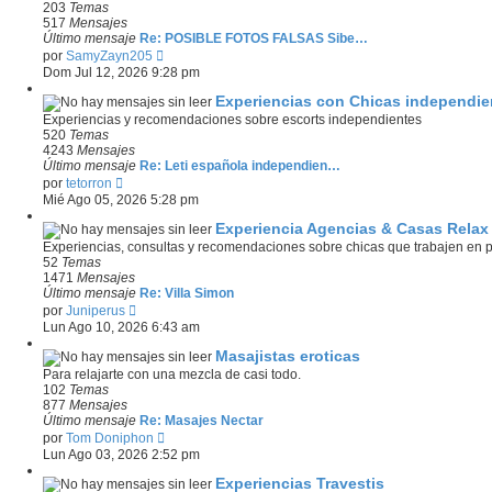
t
203
Temas
i
517
Mensajes
m
Último mensaje
Re: POSIBLE FOTOS FALSAS Sibe…
o
V
por
SamyZayn205
m
e
Dom Jul 12, 2026 9:28 pm
e
r
n
ú
Experiencias con Chicas independie
s
l
Experiencias y recomendaciones sobre escorts independientes
a
t
520
Temas
j
i
4243
Mensajes
e
m
Último mensaje
Re: Leti española independien…
o
V
por
tetorron
m
e
Mié Ago 05, 2026 5:28 pm
e
r
n
ú
Experiencia Agencias & Casas Relax
s
l
Experiencias, consultas y recomendaciones sobre chicas que trabajen en pi
a
t
52
Temas
j
i
1471
Mensajes
e
m
Último mensaje
Re: Villa Simon
o
V
por
Juniperus
m
e
Lun Ago 10, 2026 6:43 am
e
r
n
ú
Masajistas eroticas
s
l
Para relajarte con una mezcla de casi todo.
a
t
102
Temas
j
i
877
Mensajes
e
m
Último mensaje
Re: Masajes Nectar
o
V
por
Tom Doniphon
m
e
Lun Ago 03, 2026 2:52 pm
e
r
n
ú
Experiencias Travestis
s