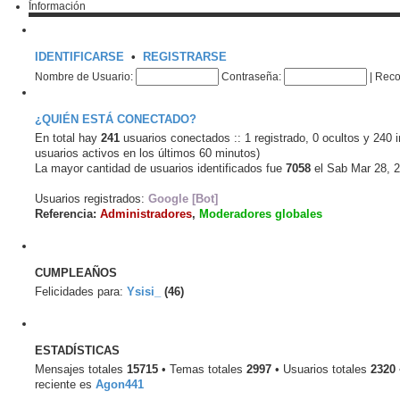
l
Información
a
t
j
i
e
m
o
IDENTIFICARSE
•
REGISTRARSE
m
Nombre de Usuario:
Contraseña:
|
Reco
e
n
s
a
¿QUIÉN ESTÁ CONECTADO?
j
En total hay
241
usuarios conectados :: 1 registrado, 0 ocultos y 240 
e
usuarios activos en los últimos 60 minutos)
La mayor cantidad de usuarios identificados fue
7058
el Sab Mar 28, 
Usuarios registrados:
Google [Bot]
Referencia:
Administradores
,
Moderadores globales
CUMPLEAÑOS
Felicidades para:
Ysisi_
(46)
ESTADÍSTICAS
Mensajes totales
15715
• Temas totales
2997
• Usuarios totales
2320
reciente es
Agon441