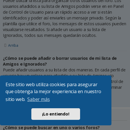
Puede utilizar la lista para organizar otros usuarios del foro. Los
usuarios añadidos a su lista de Amigos podrán verse en en Panel
de Control de Usuario para un rápido acceso a ver si están
identificados y poder así enviarles un mensaje privado. Según la
plantilla que utilice el foro, los mensajes de estos usuarios pueden
visualizarse resaltados. Si añade un usuario a su lista de
Ignorados, todos sus mensajes quedarán ocultos.
Arriba
¿Cómo se puede añadir o borrar usuarios de mi lista de
Amigos e Ignorados?
Puede añadir usuarios a su lista de dos maneras. En cada perfil de
usuario hay un enlace para añadirlo a su lista de Amigos y/o
Ignorados. También puede hacerlo desde el Panel de Control de
Este sitio web utiliza cookies para asegurar
Usuario directamente, introduciendo su nombre. Puede eliminar
que obtenga la mejor experiencia en nuestro
usuarios de su lista desde esta misma página.
sitio web.
Saber más
Arriba
¡Lo entiendo!
Búsqueda en los foros
¿Cómo se puede buscar en uno o varios foros?